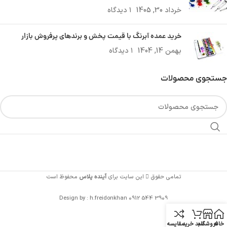
خرداد 30, 1405
۱ دیدگاه
خرید عمده آبرنگ با قیمت پخش و برندهای پرفروش بازار
بهمن 14, 1404
۱ دیدگاه
جستجوی محصولات
تمامی حقوق
این سایت برای
آینده پلاس
محفوظ است
Design by : h.freidonkhan 0912 544 3909
خانه
فروشگاه
سبد خرید
مقایسه