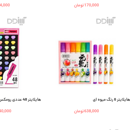
170,000
تومان
4,000
هایلایتر 6 رنگ میوه ای
هایلایتر 48 عددی رومکس | Romex
638,000
تومان
40,000