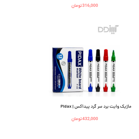
316,000
تومان
ماژیک وایت برد سر گرد پیداکس | Pidax
432,000
تومان