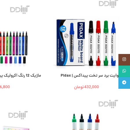
اینستاگرام
واتساپ
ماژیک وایت برد سر تخت پیداکس | Pidax
ماژیک 12 رنگ اکرولیک پیداکس | Pidax
تلگرام
432,000
تومان
6,800