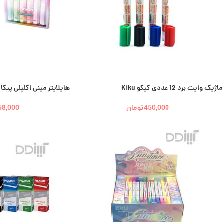
ماژیک وایت برد 12 عددی کیکو Kiku
هایلایتر مینی اکلیلی پیکاسو | so
450,000
تومان
68,000