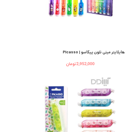
هایلایتر مینی نئون پیکاسو | Picasso
2,952,000
تومان