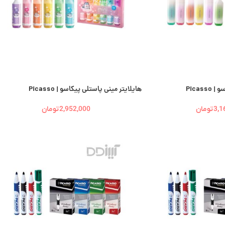
Picas
هایلایتر مینی پاستلی پیکاسو | Picasso
3,1
تومان
2,952,000
تومان