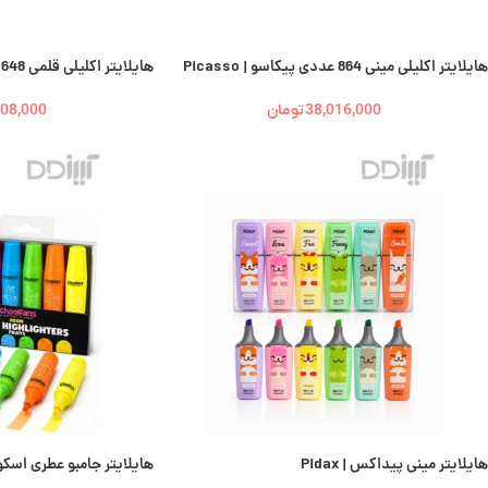
هایلایتر اکلیلی مینی 864 عددی پیکاسو | Picasso
هایلایتر اکلیلی قلمی 648 عددی پیکاسو | Picasso
38,016,000
تومان
808,000
هایلایتر مینی پیداکس | Pidax
هایلایتر جامبو عطری اسکول فنس |