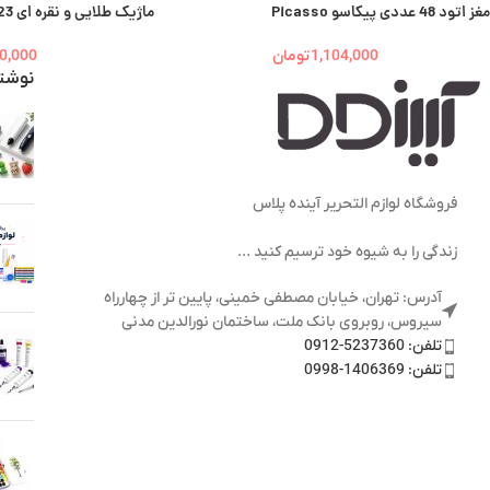
مغز اتود 48 عددی پیکاسو Picasso
ماژیک طلایی و نقره ای 9923 متال
1,104,000
تومان
0,000
نوشت
فروشگاه لوازم التحریر آینده پلاس
زندگی را به شیوه خود ترسیم کنید ...
آدرس: تهران، خیابان مصطفی خمینی، پایین تر از چهارراه
سیروس، روبروی بانک ملت، ساختمان نورالدین مدنی
تلفن: 5237360-0912
تلفن: 1406369-0998