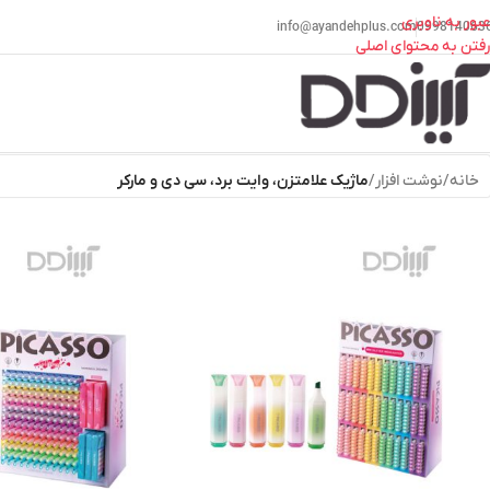
عبور به ناوبری
info@ayandehplus.com
099814063
رفتن به محتوای اصلی
ص
خانه
/
نوشت افزار
/
ماژیک علامتزن، وایت برد، سی دی و مارکر