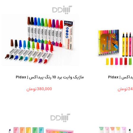
ماژیک وایت برد 10 رنگ پیداکس | Pidax
24
تومان
380,000
تومان