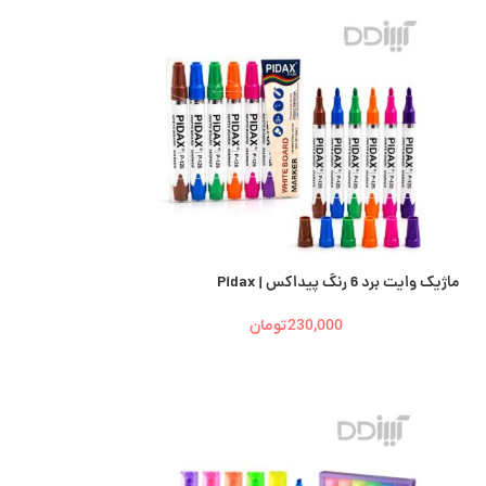
ماژیک وایت برد 6 رنگ پیداکس | Pidax
230,000
تومان