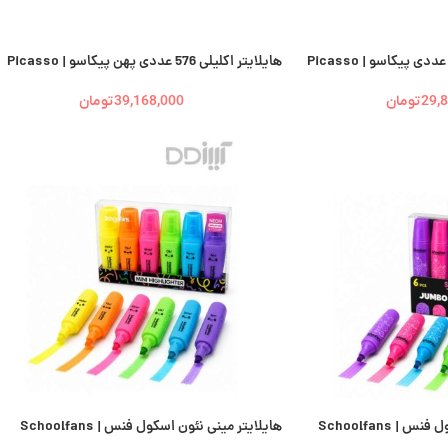
هایلایتر اکلیلی 576 عددی پهن پیکاسو | Picasso
29,
تومان
39,168,000
تومان
 Schoolfans
هایلایتر مینی نئون اسکول فنس | Schoolfans