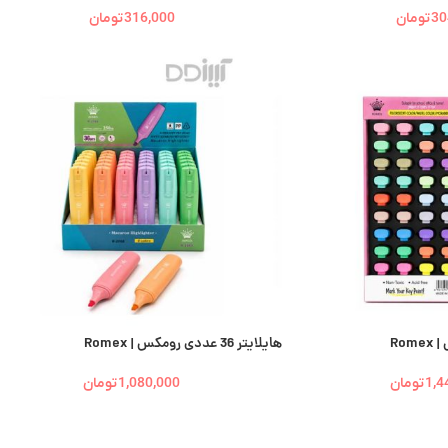
30
تومان
316,000
تومان
هایلایتر 36 عددی رومکس | Romex
1,4
تومان
1,080,000
تومان