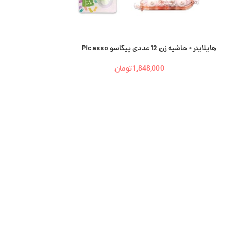
هایلایتر + حاشیه زن 12 عددی پیکاسو Picasso
1,848,000
تومان