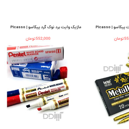
سو | Picasso
ماژیک وایت برد نوک گرد پیکاسو | Picasso
55
تومان
552,000
تومان