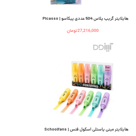
هایلایتر گریپ پلاس 504 عددی پیکاسو | Picasso
27,216,000
تومان
هایلایتر مینی پاستلی اسکول فنس | Schoolfans