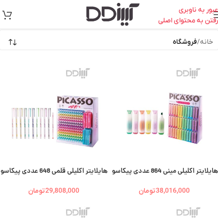
عبور به ناوبری
رفتن به محتوای اصلی
خانه
/
فروشگاه
هایلایتر اکلیلی مینی 864 عددی پیکاسو
هایلایتر اکلیلی قلمی 648 عددی پیکاسو
| Picasso
| Picasso
38,016,000
تومان
29,808,000
تومان