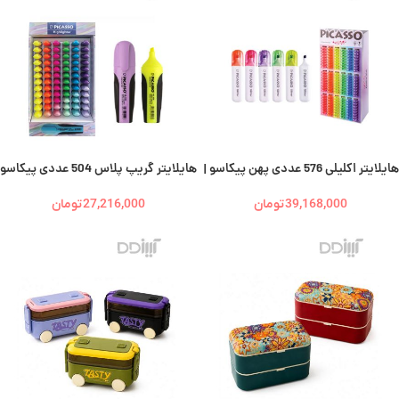
هایلایتر اکلیلی 576 عددی پهن پیکاسو |
هایلایتر گریپ پلاس 504 عددی پیکاسو
| Picasso
Picasso
39,168,000
تومان
27,216,000
تومان