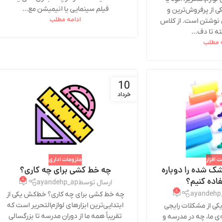
فیلم سینمایی یا انیمیشن مع...
ی از پرفروش‌ترین و
ادامه مطلب
ای نوشتن است. از کلاس
ه تا دف...
ه مطلب
10
خرداد
 افزار
ملزومات اداری
ک شده را دوباره
چه خط کشی برای چه کاری؟
اده کنیم؟
۰
ارسال توسط
ayandehp_ap
۰
ayandehp
چه خط کشی برای چه کاری؟ خط‌کش یکی از
ابتدایی‌ترین ابزارهای لوازم‌التحریر است که
ی از مشکلات رایجی
تقریباً همه ما از دوران مدرسه تا بزرگسالی
‌ی ما، چه در مدرسه و