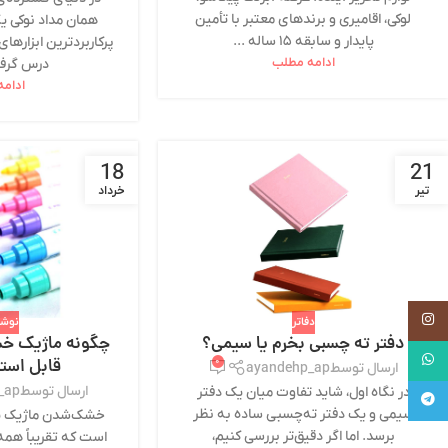
لوکی، اقامیری و برندهای معتبر با تأمین
همان مداد نوکی یک
پایدار و سابقه ۱۵ ساله ...
پرکاربردترین ابزاره
ادامه مطلب
درس گرفت
ادام
18
21
تیر
خرداد
اینستاگرام
دفاتر
نوشت
دفتر ته چسبی بخرم یا سیمی؟
چگونه ماژیک خش
واتساپ
قابل استف
۰
ارسال توسط
ayandehp_ap
ارسال توسط
_ap
در نگاه اول، شاید تفاوت میان یک دفتر
تلگرام
سیمی و یک دفتر ته‌چسبی ساده به نظر
خشک‌شدن ماژیک یک
برسد. اما اگر دقیق‌تر بررسی کنیم،
است که تقریباً همه