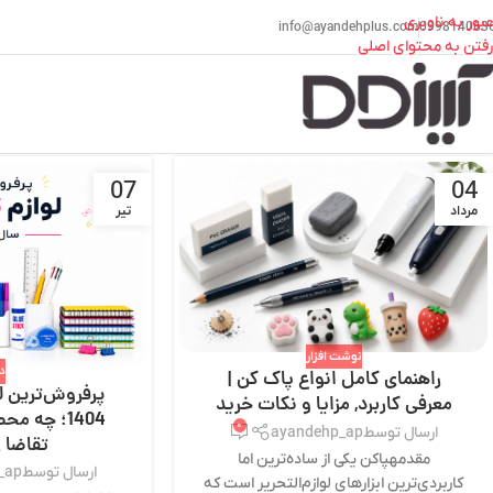
عبور به ناوبری
info@ayandehplus.com
099814063
رفتن به محتوای اصلی
ص
07
04
مرداد
تیر
نوشت افزار
دف
راهنمای کامل انواع پاک کن |
پرفروش‌ترین ل
معرفی کاربرد, مزایا و نکات خرید
1404؛ چه 
۰
ارسال توسط
ayandehp_ap
تقاضا ر
مقدمهپاکن یکی از ساده‌ترین اما
ارسال توسط
_ap
کاربردی‌ترین ابزارهای لوازم‌التحریر است که