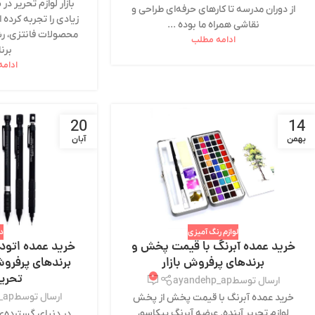
بازار لوازم تحریر در
از دوران مدرسه تا کارهای حرفه‌ای طراحی و
زیادی را تجربه کرده
نقاشی همراه ما بوده ...
محصولات فانتزی، رشد
ادامه مطلب
برنا
ادام
20
14
بهمن
آبان
لوازم رنگ آمیزی
دف
خرید عمده آبرنگ با قیمت پخش و
خرید عمده اتود 
برندهای پرفروش بازار
برندهای پرفرو
تحریر
۰
ارسال توسط
ayandehp_ap
ارسال توسط
_ap
خرید عمده آبرنگ با قیمت پخش از پخش
لوازم تحریر آینده. عرضه آبرنگ پیکاسو،
در دنیای گسترده‌ی ل