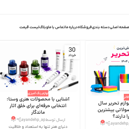
فحه اصلی
دسته بندی
فروشگاه
درباره ما
تماس با ما
وبلاگ
لیست قیمت
30
خرداد
لوازم رنگ آمیزی
اتر
آشنایی با محصولات هنری وستا؛
وازم تحریر سال
انتخابی حرفه‌ای برای خلق آثار
محصولاتی بیشترین
ماندگار
ا دارند؟
۰
ارسال توسط
ayandehp_ap
۰
ayandehp
دنیای هنر تنها به استعداد و خلاقیت