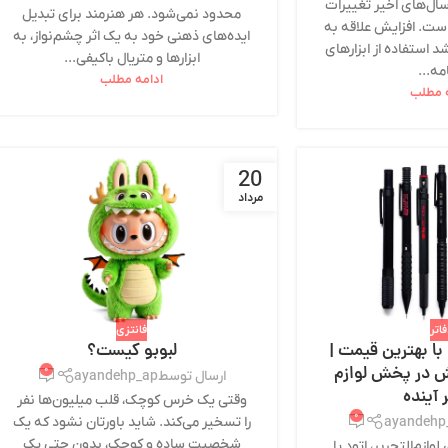
 سال‌های اخیر تغییرات
محدود نمی‌شود. هر هنرمند برای تبدیل
 است. افزایش علاقه به
ایده‌های ذهنی خود به یک اثر چشم‌نواز، به
 استفاده از ابزارهای
ابزارها و متریال باکیفی...
مه‌...
ادامه مطلب
ه مطلب
20
مرداد
اتر
فانتزی
با بهترین قیمت |
لبوبو کیست؟
ش در پخش لوازم
۰
ارسال توسط
ayandehp_ap
 آینده
وقتی یک خرس کوچک، قلب میلیون‌ها نفر
۰
را تسخیر می‌کند. شاید باورتان نشود که یک
ayandehp
شخصیت ساده و کوچک، بدون حتی یک
وازم‌التحریر، اتود یا