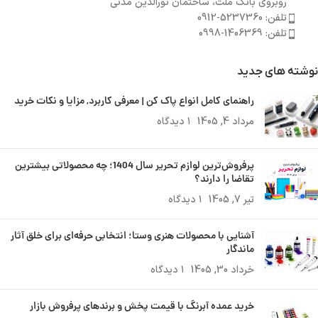
روبروی بانک ملت، ساختمان نورالدین مدنی
تلفن: 5237360-0912
تلفن: 1406369-0998
نوشته های جدید
راهنمای کامل انواع پاک کن | معرفی کاربرد, مزایا و نکات خرید
مرداد 4, 1405
۱ دیدگاه
پرفروش‌ترین لوازم تحریر سال 1404؛ چه محصولاتی بیشترین
تقاضا را دارند؟
تیر 7, 1405
۱ دیدگاه
آشنایی با محصولات هنری وستا؛ انتخابی حرفه‌ای برای خلق آثار
ماندگار
خرداد 30, 1405
۱ دیدگاه
خرید عمده آبرنگ با قیمت پخش و برندهای پرفروش بازار