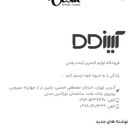
فروشگاه لوازم التحریر آینده پلاس
زندگی را به شیوه خود ترسیم کنید ...
آدرس: تهران، خیابان مصطفی خمینی، پایین تر از چهارراه سیروس،
روبروی بانک ملت، ساختمان نورالدین مدنی
تلفن: 5237360-0912
تلفن: 1406369-0998
نوشته های جدید