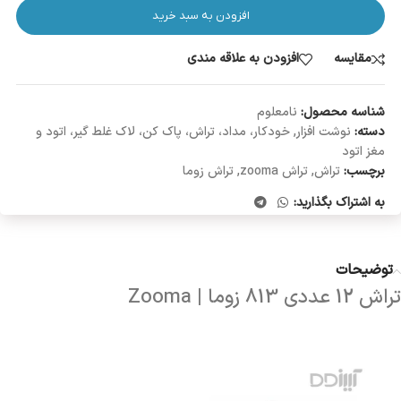
افزودن به سبد خرید
مقایسه
افزودن به علاقه مندی
شناسه محصول:
نامعلوم
دسته:
نوشت افزار
,
خودکار، مداد، تراش، پاک کن، لاک غلط گیر، اتود و
مغز اتود
برچسب:
تراش
,
تراش zooma
,
تراش زوما
به اشتراک بگذارید:
توضیحات
تراش 12 عددی 813 زوما | Zooma