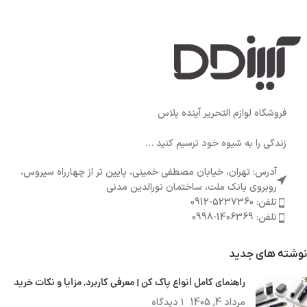
فروشگاه لوازم التحریر آینده پلاس
زندگی را به شیوه خود ترسیم کنید ...
آدرس: تهران، خیابان مصطفی خمینی، پایین تر از چهارراه سیروس،
روبروی بانک ملت، ساختمان نورالدین مدنی
تلفن: 5237360-0912
تلفن: 1406369-0998
نوشته های جدید
راهنمای کامل انواع پاک کن | معرفی کاربرد, مزایا و نکات خرید
مرداد 4, 1405
۱ دیدگاه