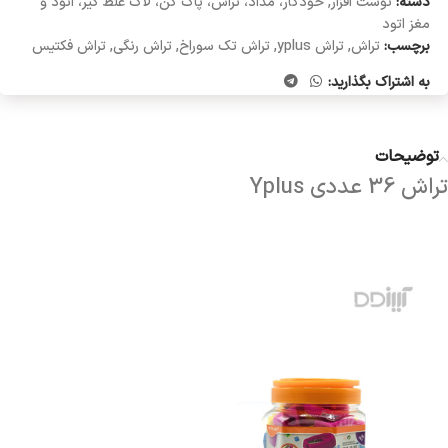
دسته:
نوشت افزار
,
خودکار، مداد، تراش، پاک کن، لاک غلط گیر، اتود و
مغز اتود
برچسب:
تراش
,
تراش yplus
,
تراش تک سوراخ
,
تراش رنگی
,
تراش فکتیس
به اشتراک بگذارید:
توضیحات
تراش 36 عددی Yplus