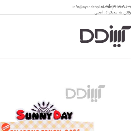
عبور به ناوبری
info@ayandehplus.com
099814063
رفتن به محتوای اصلی