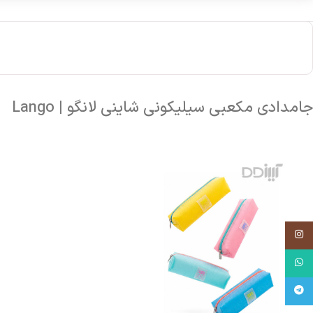
جامدادی مکعبی سیلیکونی شاینی لانگو | Lango
اینستاگرام
واتساپ
تلگرام