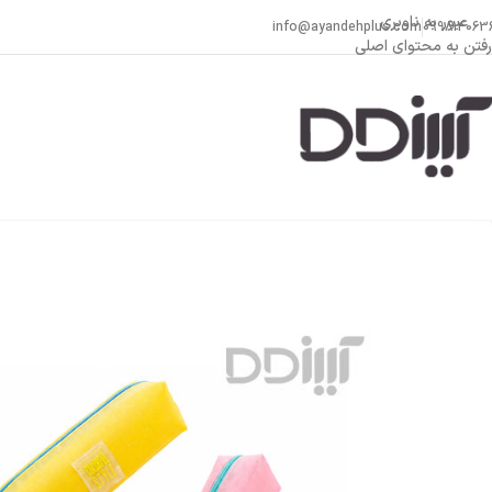
عبور به ناوبری
info@ayandehplus.com
099814063
رفتن به محتوای اصلی