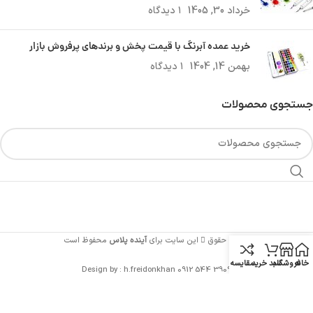
خرداد 30, 1405
۱ دیدگاه
خرید عمده آبرنگ با قیمت پخش و برندهای پرفروش بازار
بهمن 14, 1404
۱ دیدگاه
جستجوی محصولات
تمامی حقوق
این سایت برای
آینده پلاس
محفوظ است
خانه
فروشگاه
سبد خرید
مقایسه
Design by : h.freidonkhan 0912 544 3909