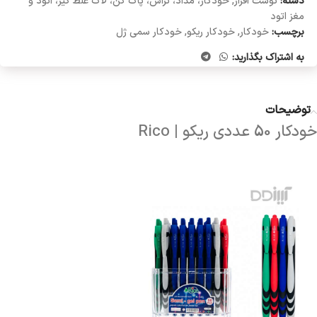
دسته:
نوشت افزار
,
خودکار، مداد، تراش، پاک کن، لاک غلط گیر، اتود و
مغز اتود
برچسب:
خودکار
,
خودکار ریکو
,
خودکار سمی ژل
به اشتراک بگذارید:
توضیحات
خودکار 50 عددی ریکو | Rico