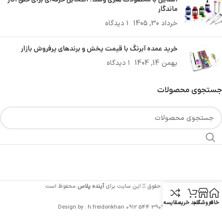
آشنایی با محصولات هنری وستا؛ انتخابی حرفه‌ای برای خلق آثار
ماندگار
خرداد 30, 1405
۱ دیدگاه
خرید عمده آبرنگ با قیمت پخش و برندهای پرفروش بازار
بهمن 14, 1404
۱ دیدگاه
جستجوی محصولات
تمامی حقوق
این سایت برای
آینده پلاس
محفوظ است
خانه
فروشگاه
سبد خرید
مقایسه
Design by : h.freidonkhan 0912 544 3909