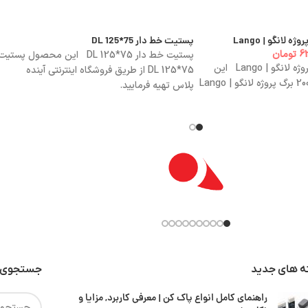
پستیت خط دار 75*125 DL
63
تومان
پستیت خط دار 75*125 DL این محصول پستیت
دفتر یادداشت 200 برگ پروژه لانگو | Lango این
75*125 DL از طریق فروشگاه اینترنتی آینده
محصول دفتر یادداشت 200 برگ پروژه لانگو | Lango
پلاس تهیه فرمایید.
ه های جدید
جستجوی 
راهنمای کامل انواع پاک کن | معرفی کاربرد, مزایا و