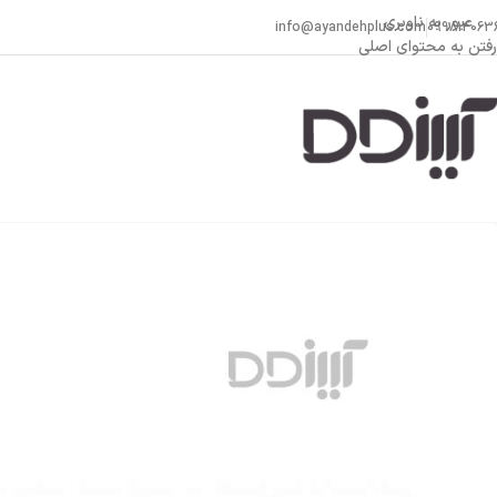
عبور به ناوبری
info@ayandehplus.com
099814063
رفتن به محتوای اصلی