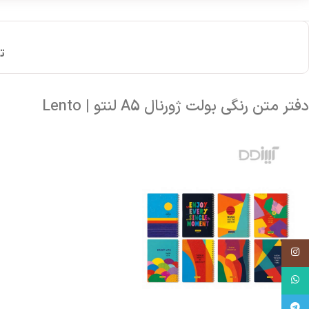
ت
دفتر متن رنگی بولت ژورنال A5 لنتو | Lento
اینستاگرام
واتساپ
تلگرام