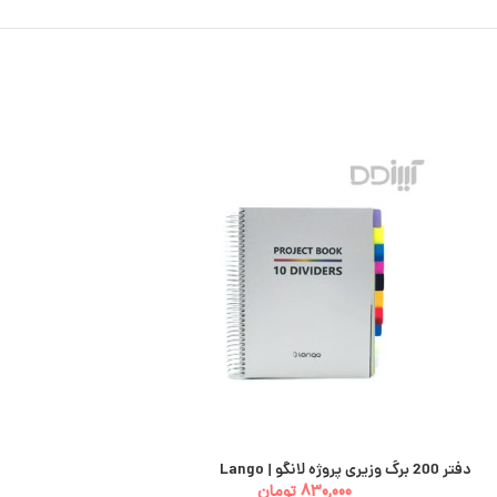
دفتر 200 برگ وزیری پروژه لانگو | Lango
استیکر دفترچه ای 48 عددی
830,000
تومان