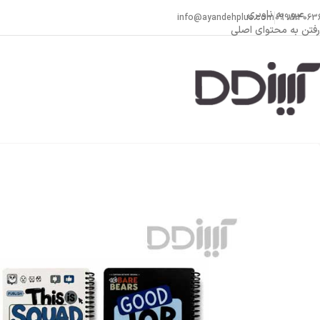
عبور به ناوبری
info@ayandehplus.com
099814063
رفتن به محتوای اصلی