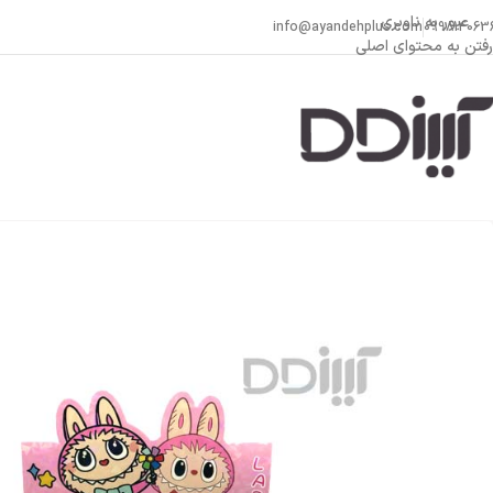
عبور به ناوبری
info@ayandehplus.com
099814063
رفتن به محتوای اصلی