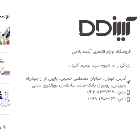
نوشت
فروشگاه لوازم التحریر آینده پلاس
زندگی را به شیوه خود ترسیم کنید ...
آدرس: تهران، خیابان مصطفی خمینی، پایین تر از چهارراه
سیروس، روبروی بانک ملت، ساختمان نورالدین مدنی
تلفن: 5237360-0912
تلفن: 1406369-0998