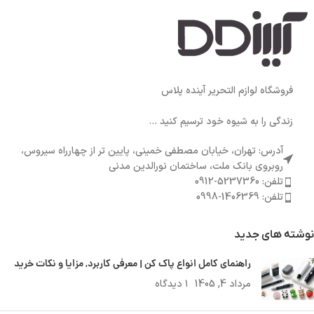
فروشگاه لوازم التحریر آینده پلاس
زندگی را به شیوه خود ترسیم کنید ...
آدرس: تهران، خیابان مصطفی خمینی، پایین تر از چهارراه سیروس،
روبروی بانک ملت، ساختمان نورالدین مدنی
تلفن: 5237360-0912
تلفن: 1406369-0998
نوشته های جدید
راهنمای کامل انواع پاک کن | معرفی کاربرد, مزایا و نکات خرید
مرداد 4, 1405
۱ دیدگاه