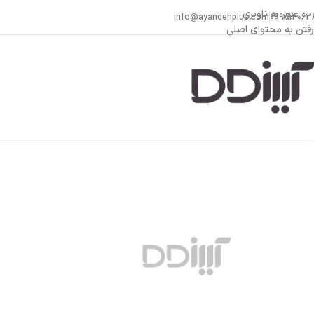
عبور به ناوبری
info@ayandehplus.com
099814063
رفتن به محتوای اصلی