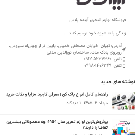
فروشگاه لوازم التحریر آینده پلاس
زندگی را به شیوه خود ترسیم کنید ...
آدرس: تهران، خیابان مصطفی خمینی، پایین تر از چهارراه سیروس،
روبروی بانک ملت، ساختمان نورالدین مدنی
تلفن: 5237360-0912
تلفن: 1406369-0998
نوشته های جدید
راهنمای کامل انواع پاک کن | معرفی کاربرد, مزایا و نکات خرید
مرداد 4, 1405
۱ دیدگاه
پرفروش‌ترین لوازم تحریر سال 1404؛ چه محصولاتی بیشترین
تقاضا را دارند؟