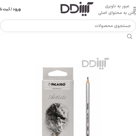
عبور به ناوبری
ورود / ثبت نا
رفتن به محتوای اصلی