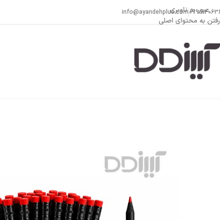
عبور به ناوبری
info@ayandehplus.com
099814063
رفتن به محتوای اصلی