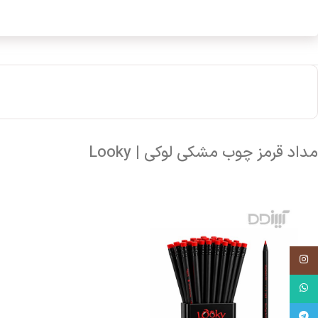
مداد قرمز چوب مشکی لوکی | Looky
اینستاگرام
واتساپ
تلگرام