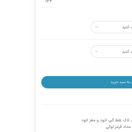
144
 به سبد خرید
لاک غلط گیر، اتود و مغز اتود
مداد قرمز لوکی