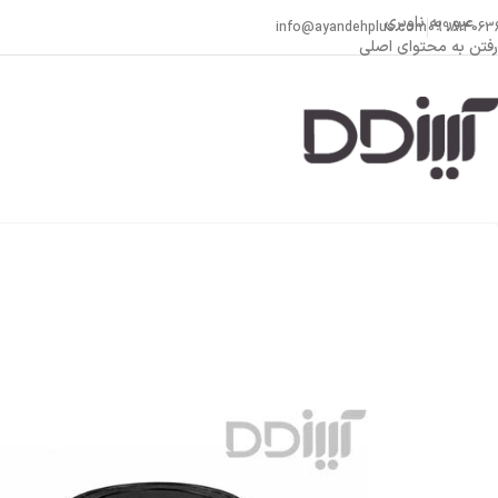
عبور به ناوبری
info@ayandehplus.com
099814063
رفتن به محتوای اصلی