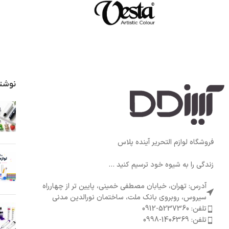
نوشت
فروشگاه لوازم التحریر آینده پلاس
زندگی را به شیوه خود ترسیم کنید ...
آدرس: تهران، خیابان مصطفی خمینی، پایین تر از چهارراه
سیروس، روبروی بانک ملت، ساختمان نورالدین مدنی
تلفن: 5237360-0912
تلفن: 1406369-0998