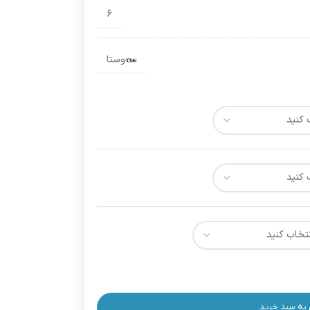
6
وستا
 به سبد خرید