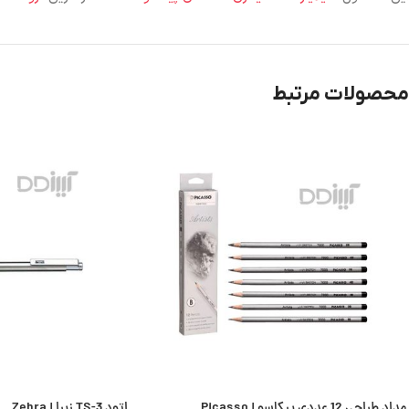
محصولات مرتبط
مداد طراحی 12 عددی پیکاسو | Picasso
اتود TS-3 زبرا | Zebra