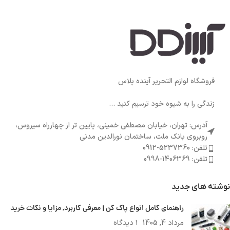
فروشگاه لوازم التحریر آینده پلاس
زندگی را به شیوه خود ترسیم کنید ...
آدرس: تهران، خیابان مصطفی خمینی، پایین تر از چهارراه سیروس،
روبروی بانک ملت، ساختمان نورالدین مدنی
تلفن: 5237360-0912
تلفن: 1406369-0998
نوشته های جدید
راهنمای کامل انواع پاک کن | معرفی کاربرد, مزایا و نکات خرید
مرداد 4, 1405
۱ دیدگاه