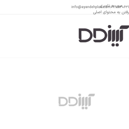
عبور به ناوبری
info@ayandehplus.com
099814063
رفتن به محتوای اصلی