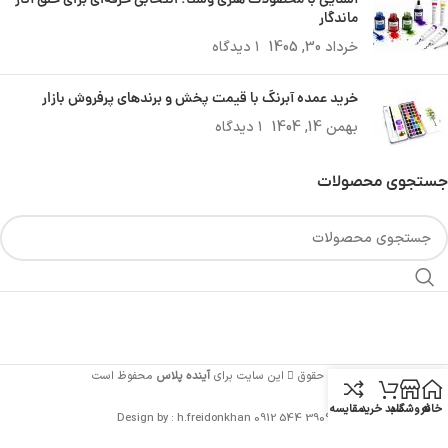
آشنایی با محصولات هنری وستا؛ انتخابی حرفه‌ای برای خلق آثار
ماندگار
خرداد 30, 1405
۱ دیدگاه
خرید عمده آبرنگ با قیمت پخش و برندهای پرفروش بازار
بهمن 14, 1404
۱ دیدگاه
جستجوی محصولات
تمامی حقوق
این سایت برای
آینده پلاس
محفوظ است
خانه
فروشگاه
سبد خرید
مقایسه
Design by : h.freidonkhan 0912 544 3909