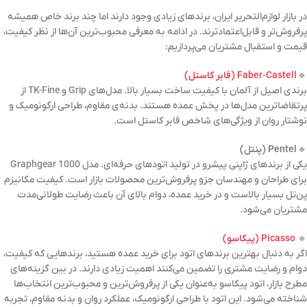
در بازار لوازم‌التحریر ایران، برندهای زیادی وجود دارند اما چند برند خاص همیشه
پرفروش‌تر و قابل‌اعتمادترند. در ادامه به معرفی محبوب‌ترین آن‌ها از نظر کیفیت،
قیمت و استقبال مشتریان می‌پردازیم:
🔹
Faber-Castell (فابر کاستل)
برندی اصیل از آلمان با کیفیت ساخت بسیار بالا. مدل‌های Grip و TK-Fine از
پرتقاضاترین مدل‌ها در پخش عمده هستند. بدنه‌ی مقاوم، طراحی ارگونومیک و
نوشتار روان از ویژگی‌های شاخص فابر کاستل است.
🔹
Pentel (پنتل)
یکی از برندهای ژاپنی پیشرو در تولید اتودهای حرفه‌ای. مدل Graphgear 1000
برای طراحان و مهندسان جزو پرفروش‌ترین محصولات بازار است. کیفیت مکانیزم
پن‌تل بسیار بالاست و در خرید عمده، دوام بالای آن باعث رضایت طولانی‌مدت
مشتریان می‌شود.
🔹
Picasso (پیکاسو)
اگر به دنبال بهترین برندهای اتود برای خرید عمده هستید، برندهایی که کیفیت،
دوام و رضایت مشتری را تضمین می‌کنند اهمیت زیادی دارند. در بین گزینه‌های
مطرح بازار، اتود پیکاسو به‌عنوان یکی از پرفروش‌ترین و محبوب‌ترین انتخاب‌ها
شناخته می‌شود. این اتود با طراحی ارگونومیک، عملکرد روان و بدنه مقاوم، تجربه