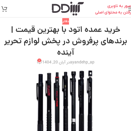
عبور به ناوبری
رفتن به محتوای اصلی
دفاتر
خرید عمده اتود با بهترین قیمت |
برندهای پرفروش در پخش لوازم تحریر
آینده
۰
ayandehp_ap
در آبان 20, 1404