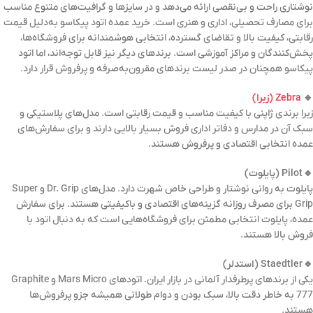
نوشتاری راحت و بی‌نقصی ارائه می‌دهد و در سایزها و گرافیت‌های متنوع مناسب
برای مصارف تحصیلی، اداری و هنری است. خرید عمده اتود پیکاسو به‌دلیل قیمت
رقابتی، کیفیت بالا و تقاضای گسترده، انتخابی هوشمندانه برای فروشگاه‌ها،
پخش‌کنندگان و مراکز آموزشی است. برندهای دیگر نیز قابل توجه‌اند، اما اتود
پیکاسو همچنان در صدر لیست برندهای مقرون‌به‌صرفه و پرفروش قرار دارد.
🔹
Zebra (زبرا)
زبرا برندی ژاپنی با کیفیت مناسب و قیمت رقابتی است. مدل‌های پلاستیکی و
سبک آن در مدارس و دفاتر اداری فروش بسیار بالایی دارند و برای سفارش‌های
عمده انتخابی اقتصادی و پرفروش هستند.
🔹 Pilot (پایلوت)
پایلوت به روانی نوشتار و طراحی خاص شهرت دارد. مدل‌های Dr. Grip و Super
Grip برای مصرف روزانه گزینه‌های اقتصادی و باکیفیتی هستند. برای سفارش
عمده، پایلوت انتخابی مطمئن برای فروشگاه‌هایی است که به دنبال اتود با
فروش بالا هستند.
🔹 Staedtler (استدلر)
یکی از برندهای پرطرفدار آلمانی در بازار ایران. اتودهای Mars Micro و Graphite
777 به خاطر دقت بالا، سبک بودن و دوام طولانی همیشه جزو پرفروش‌ها
هستند.