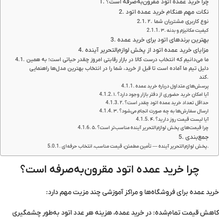
چرا خرید عمده اتود مقرون‌به‌صرفه است؟
نکات مهم هنگام خرید عمده اتود
۲. نوع کاربری مشتریان شما
۳. کیفیت مکانیزم و بدنه
بهترین برندهای اتود برای خرید عمده
مزایای خرید عمده اتود از پخش لوازم‌التحریر آینده
ما می‌دانیم که انتخاب درست کالا در بازار رقابتی امروز چقدر حیاتی است؛ به همین
دلیل تیم ما آماده است تا قبل از خرید، شما را در انتخاب بهترین مدل‌ها راهنمایی
کند.
پرسش‌های متداول درباره خرید عمده
۱. آیا امکان خرید حضوری از دفتر بازار وجود دارد؟
۲. حداقل تعداد خرید عمده اتود چقدر است؟
۳. ارسال سفارش‌ها به چه صورت انجام می‌شود؟
۴. آیا لیست قیمت روز دارید؟
۵. چرا قیمت‌های پخش لوازم‌التحریر آینده مناسب‌تر است؟
جمع‌بندی
پخش لوازم‌التحریر آینده — تأمین مطمئن، قیمت مناسب، انتخاب حرفه‌ای.
چرا خرید عمده اتود مقرون‌به‌صرفه است؟
خرید عمده برای فروشگاه‌ها و مراکز آموزشی چند مزیت مهم دارد:
کاهش قیمت تمام‌شده: در خرید عمده، هزینه هر عدد اتود به‌طور چشمگیری