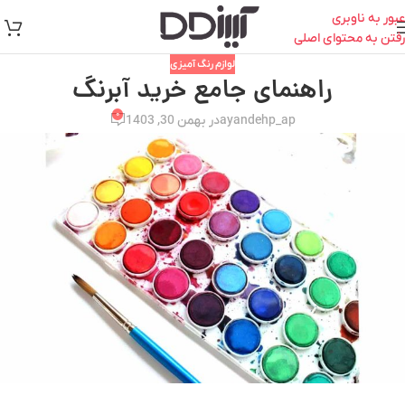
عبور به ناوبری
رفتن به محتوای اصلی
لوازم رنگ آمیزی
راهنمای جامع خرید آبرنگ
۰
ayandehp_ap
در بهمن 30, 1403